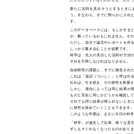
にが分かっていないのかさえ、分か
新たに法則を見出そうとするときに
う。すなわち、すでに明らかにされ
す。
このデータベースには、もしかする
が、載っているかもしれません。そ
ただし、自分で論文やレポートを作
しっかり書き込むことが必要です。
科学は、先人の見出した法則や方法
それを引用しなければなりません。
自由研究の課題に、すでに報告され
これは「追試（ついし）」と呼ばれ
れれば、引き続き、その研究を発展
しかし、場合によっては同じ結果が
ものと完全に同じかどうかを確認し
それでも同じ結果が得られないとき
に研究を深めていくこともできます
このような作業は、まさに今日の科
「科学」が誕生して以来、様々な見
ずしもそぐわなくなったものがあり