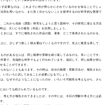
っていない、という深みを科学は持っています。
まず必要なのは、これまでに何が明らかにされているのかを知ることでしょ
た法則を用いながら、まだ良く分からないことを探求するのが科学的な態度で
と、これから自由（課題）研究をしようと思う題材や、その研究に使える方法
の時は、大いにその報告（作品）を活用しましょう。
るときには、すでに報告された作品の題、著者、どこで発表されたものかを、
の上に、少しずつ新しく積み重ねていくものですので、先人に敬意を表して、
たものがあるならば、同じ観察や実験を繰り返してみるのも、良いことです。
る作業で、先端的な科学でもよく行われています。追試して、同じ結果が得ら
させることができます。
得られないこともあります。その時は、自分の観察・実験方法が、報告された
て、いろいろと試してみることが必要になるでしょう。
には、なぜそのようなことになったのか、いろいろ可能性を考えながら、さら
。
学においても続けられているものです。
方、考え方が報告されてきましたが、その中には、今日の理解や考え方には必
ます。