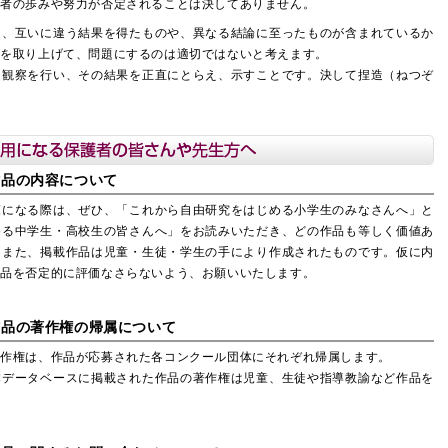
究者の歩みや努力が否定されることは決してありません。
も、互いに違う結果を得たものや、異なる結論に至ったものが含まれているか
けを取り上げて、問題にするのは適切ではないと考えます。
・観察を行い、その結果を正直にとらえ、示すことです。決して捏造（ねつぞ
作品の内容について
覧になる際は、ぜひ、「これから自由研究をはじめる小学生のみなさんへ」と
める中学生・高校生の皆さんへ」をお読みいただき、どの作品も等しく価値あ
。また、掲載作品は児童・生徒・学生の手により作成されたものです。仮に内
作品を否定的に評価なさらないよう、お願いいたします。
作品の著作権の帰属について
著作権は、作品が応募された各コンクール団体にそれぞれ帰属します。
本データベースに掲載された作品の著作権は児童、生徒や指導教諭など作品を